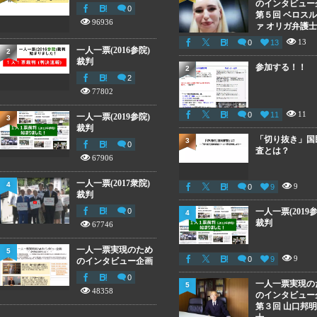
のインタビュー
0
第５回 ベロス
96936
ァ オリガ弁護士
13
0
13
一人一票(2016参院)
2
裁判
参加する！！
2
2
77802
11
0
11
一人一票(2019参院)
3
裁判
「切り抜き」国
3
0
査とは？
67906
一人一票(2017衆院)
4
9
0
9
裁判
0
一人一票(2019参
4
裁判
67746
一人一票実現のため
5
9
0
9
のインタビュー企画
0
一人一票実現の
5
48358
のインタビュー
第３回 山口邦