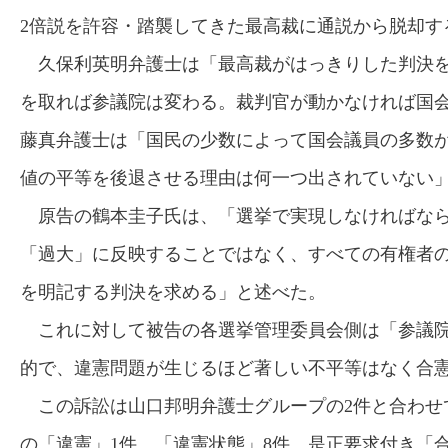
2倍説を許容・踏襲してきた最高裁に通説から脱却す
久保利英明弁護士は「最高裁がはっきりした判決を
を取れば参議院は変わる。裁判官が動かなければ国
藤真弁護士は「国民の少数によって国会議員の多数
値の平等を後退させる理由は何一つ出されていない
原告の鶴本圭子氏は、「選挙で実現しなければなら
「過大」に反映することではなく、すべての有権者の
を明記する判決を求める」と述べた。
これに対して被告の各選挙管理委員会側は「参議院
的で、違憲問題が生じるほど著しい不平等はなく合
この訴訟は山口邦明弁護士グループの2件と合わせて
の「違憲」1件、「違憲状態」8件、是正要求付き「