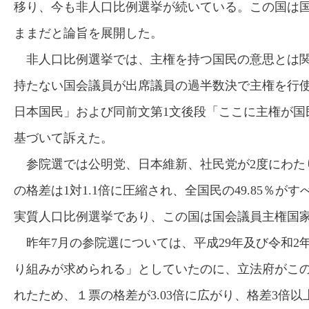
移り、今も非人口比例選挙が続いている。この国は
ままだと論旨を展開した。
非人口比例選挙では、主権を持つ国民の意思とは関
持たない国会議員が出席議員の過半数決で主権を行使
日本国民」および同前文第1文後段「ここに主権が国
基づいて訴えた。
参院選では公明党、日本維新、社民党が2度にわたり
の格差は1対1.1倍に圧縮され、全国民の49.85％が
実質人口比例選挙であり、この国は国会議員主権国
昨年7月の参院選については、平成29年及び令和2
り組みが求められる」としていたのに、立法府がこ
れたため、１票の格差が3.03倍に広がり、格差3倍以