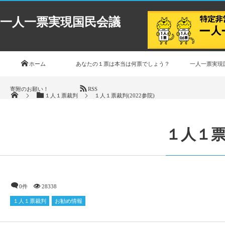
一人一票実現国民会議
ホーム
あなたの１票は本当は何票でしょう？
一人一票実現
寄附のお願い！
RSS
１人１票裁判
１人１票裁判(2022参院)
１人１票裁
0件
28338
１人１票裁判
お勧め情報