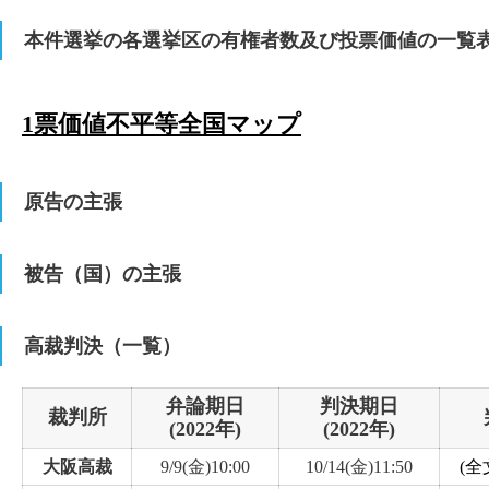
本件選挙の各選挙区の有権者数及び投票価値の一覧
② 最高裁大法廷判決
1票価値不平等全国マップ
③ 有権者数最大較差（倍）
④ 有権者数最大較差3倍以上の選挙区数
原告の主張
3倍以上
⑤ 有権者数較差が
の選挙区の
有権者数
全
（人）
被告（国）の主張
⑥ 有権者数最大較差2倍以上の選挙区数
2倍以上
⑦ 有権者数較差が
の選挙区の
高裁判決（一覧）
有権者数
全
（人）
弁論期日
判決期日
裁判所
(2022年)
(2022年)
大阪高裁
9/9(金)10:00
10/14(金)11:50
(全