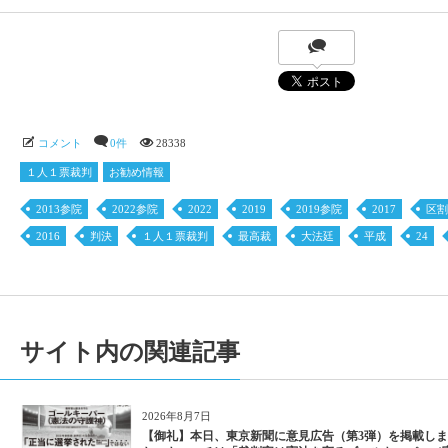
コメント
0件
28338
１人１票裁判
お勧め情報
2013参院
2022参院
2022
2019
2019参院
2017
区割
2016
判決
１人１票裁判
最高裁
大法廷
平成
24
サイト内の関連記事
2026年8月7日
【御礼】本日、東京新聞に意見広告（第3弾）を掲載し