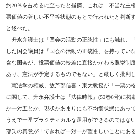
約20％を占めるに至ったと指摘、これは「不当な主
票価値の著しい不平等状態のもとで行われたと判断
と述べた。
升永弁護士は「国会の活動の正統性」にも触れ、「
した国会議員は『国会の活動の正統性』を持ってい
含む国会が、投票価値の較差に直接かかわる選挙制
あり、憲法が予定するものでもない」と厳しく批判
憲法学の権威、故芦部信喜・東大教授が「一票の格
に関して、升永弁護士は『法律時報』(52巻6号)に掲
か一対五とか、現状があまりにも不均衡状態にあっ
うえで一番プラクティカルな運用ができるのではな
部氏の真意が「できれば一対一が望ましいことにある