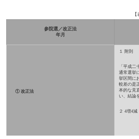
【
参院選／改正法
年月
１ 附則
「平成二
通常選挙
挙区間に
較差の是
本的な見
① 改正法
い、結論
２ 4増4減