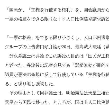
「国民が、『主権を行使する権利』を、国会議員か
一票の格差をできる限りなくす人口比例選挙請求訴
「一票の格差」をできる限り小さくし、人口比例選
グループの上告審口頭弁論が20日、最高裁大法廷（
升永弁護士は弁論でこの訴訟の目的は「国民が主権
と述べた。弁論後の記者会見でも「選挙無効が目的
議員が憲法の条規に反して行使している『主権を行
る」と繰り返し強調した。
その理由として同弁護士は、明治憲法は天皇主権だ
天皇から国民に移った。ところが、国は非人口比例