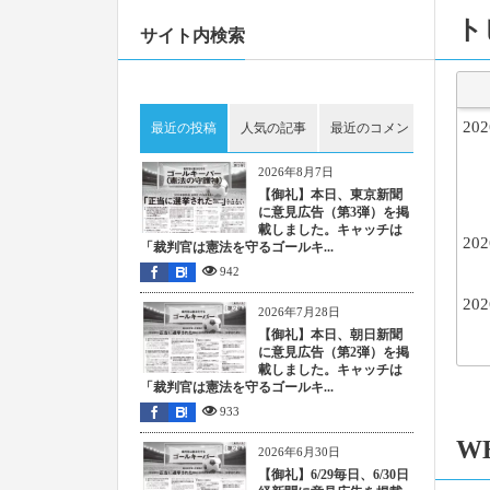
ト
サイト内検索
202
最近の投稿
人気の記事
最近のコメント
ピック
2026年8月7日
【御礼】本日、東京新聞
に意見広告（第3弾）を掲
載しました。キャッチは
202
「裁判官は憲法を守るゴールキ...
942
202
2026年7月28日
【御礼】本日、朝日新聞
に意見広告（第2弾）を掲
載しました。キャッチは
「裁判官は憲法を守るゴールキ...
202
933
W
202
2026年6月30日
【御礼】6/29毎日、6/30日