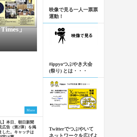
。厚く御礼申し上
１人１票裁判（2024年衆院
ちらから
映像で見る一人一票票
運動！
君！）が掲載されま
Times」
20240401号を発
加しました。
加しました。
#ippyoつぶやき大会
作）完成！】サポー
(祭り) とは・・・
想をSNSに投稿
ク。】
した！】懐かしの
い！】>>> こ
More
皆様からのご寄付
礼】本日、朝日新聞
。厚く御礼申し上
見広告（第2弾）を掲
Twitterでつぶやいて
ました。キャッチは
ちらから
ネットワークを広げよ
官は憲...