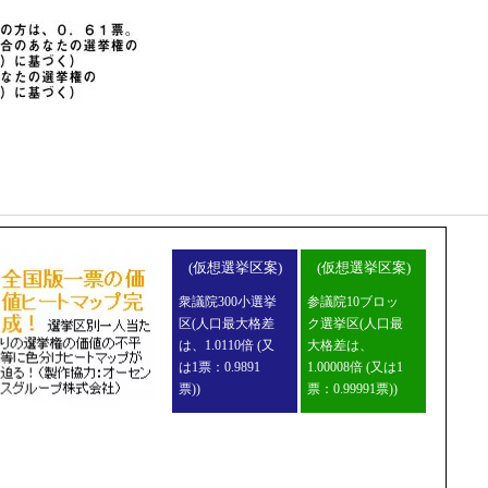
(仮想選挙区案)
(仮想選挙区案)
衆議院300小選挙
参議院10ブロッ
区(人口最大格差
ク選挙区(人口最
は、1.0110倍 (又
大格差は、
は1票：0.9891
1.00008倍 (又は1
票))
票：0.99991票))