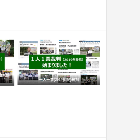
一人一票(
イベント告知！