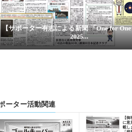
を得て、今年の憲法記念日も意見広告が掲載できました
げます。引き続きご支援をお願いいたします。寄付はこ
4-05-03
【2024/05/03 東京新聞で意見広告（教えて0.6票
した】
【サポーター有志による新聞 「One for One 
4-04-03
【サポーター有志による新聞 「One for One Times」 
2025...
行しました】
3-10-11
１人１票裁判（2022参）大法廷判決期日情報を追
3-09-16
１人１票裁判（2022参）大法廷弁論期日情報を追
3-06-27
【１人１票実現CM（第15弾）「シカ物語」（4部
ター有志による新作動画です。是非動画をご覧になって感
して下さい！（１動画：各30秒） >>> こちらをクリッ
3-06-27
【一人一票実現CMアーカイブに動画を追加しま
動画や新作動画をご覧になって感想をSNSに投稿して下さ
ポーター活動関連
ちらをクリック。】
3-05-03
【御礼及び意見広告掲載のためのご寄付のお願い】
【御
を得て、今年の憲法記念日も意見広告が掲載できました
に意
載し
げます。引き続きご支援をお願いいたします。寄付はこ
「裁判