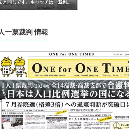
回と同じです。キャッチは「裁判...
0.6票君が祝ダンスを準備中
4-10-24
【10/27衆院選＆最高裁裁判官国民審査用の「切り
ジョンが公開されました】
4-10-24
【2024/10/20付東京新聞に最高裁裁判官国民審査
人一票裁判 情報
見広告が掲載されました】
4-10-24
【10/27衆院選＆最高裁裁判官国民審査用の「切り
した】
4-08-28
【2024/08/28付東京新聞にサポーター鶴本圭子さ
事が掲載されました（記事リンク）】
4-08-25
【2024/08/04付東京新聞に升永英俊弁護士のイン
されました（記事リンク）】
4-08-10
【サポーター有志による新聞 「One for One Times」 
行しました】
4-07-02
6/29「選挙権・選挙制度および国民の政治参加に
究」第1回シンポジウムが開催されました
4-05-03
【御礼及び意見広告掲載のためのご寄付のお願い】