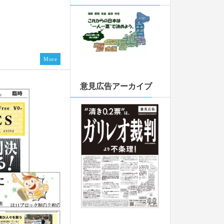
抜き」ダンスバー
用の「切り抜き」意
More
抜き」を掲載しま
意見広告アーカイブ
んのインタビュー記
タビュー記事が掲載
20240808号を発
関する比較法的研
皆様からのご寄付