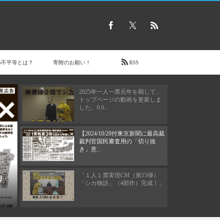
2026年5月3日
【2026/05/03 東京新聞で意見広
告（【司法の独立】）が掲載さ
れま...
【サポーター有志による新聞
「One for One Times」 20...
の不平等とは？
寄附のお願い！
RSS
2025年一人一票元年を期して、
トップページの動画を更新しま
した。0.6...
【2024/10/20付東京新聞に最高裁
裁判官国民審査用の「切り抜
き」意...
「１人１票実現CM（第15弾）
り
「シカ物語」（4部作）完成！」
2020年8月12日