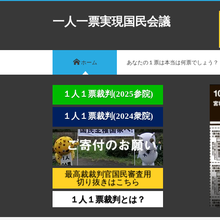
一人一票実現国民会議
ホーム
あなたの１票は本当は何票でしょう？
１人１票裁判(2025参院)
１人１票裁判(2024衆院)
最高裁裁判官国民審査用
切り抜きはこちら
１人１票裁判とは？