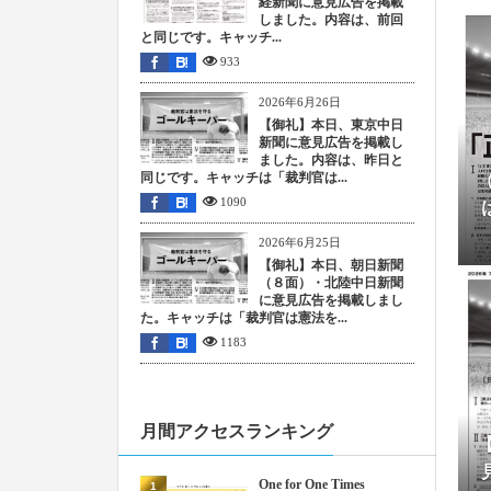
経新聞に意見広告を掲載
しました。内容は、前回
202
と同じです。キャッチ...
933
2026年6月26日
202
【御礼】本日、東京中日
新聞に意見広告を掲載し
ました。内容は、昨日と
202
同じです。キャッチは「裁判官は...
202
1090
2026年6月25日
202
【御礼】本日、朝日新聞
（８面）・北陸中日新聞
202
に意見広告を掲載しまし
た。キャッチは「裁判官は憲法を...
1183
202
月間アクセスランキング
【
202
202
One for One Times
1