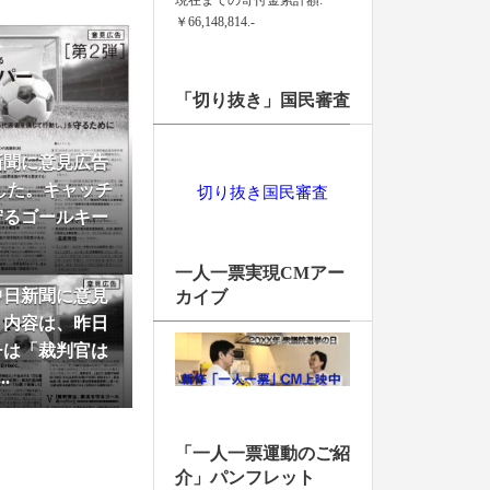
皆様からのご寄付
￥66,148,814.-
。厚く御礼申し上
ちらから
「切り抜き」国民審査
立】）が掲載されまし
新聞に意見広告
した
した。キャッチ
切り抜き国民審査
20250601号を発
守るゴールキー
.
た
一人一票実現CMアー
中日新聞に意見
票の価値の住所による
カイブ
。内容は、昨日
チは「裁判官は
皆様からのご寄付
.
。厚く御礼申し上
ちらから
た
「一人一票運動のご紹
画を更新しました。
介」パンフレット