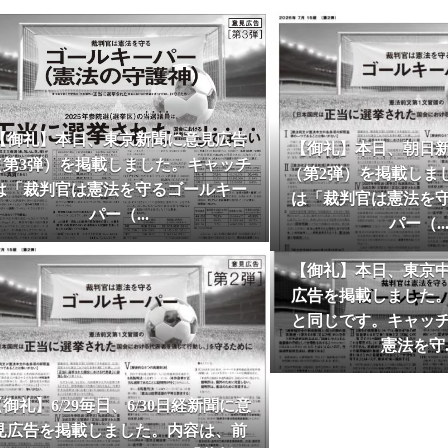
6-05-03
【御礼及び意見広告掲載のためのご寄付のお願い】
を得て、今年の憲法記念日も意見広告が掲載できました
げます。引き続きご支援をお願いいたします。寄付はこ
6-05-03
【2026/05/03 東京新聞で意見広告（【司法の独
た】
【御礼】本日、東京新聞に意見広告
【御礼】本日、朝日
6-01-31
１人１票裁判（2025年参院）裁判情報を追加しま
（第3弾）を掲載しました。キャッチ
（第2弾）を掲載しま
5-06-09
【サポーター有志による新聞 「One for One Times」 
は「裁判官は憲法を守るゴールキー
は「裁判官は憲法を
Jun
Jun
行しました】
パー（...
パー（..
2026
2026
5-06-08
１人１票裁判（2024年衆院）裁判情報を追加しまし
【御礼】本日、東京
5-05-03
【2025/05/03 東京新聞で意見広告（裁判所は１
広告を掲載しました
差別を支持しています）が掲載されました】
と同じです。キャッ
5-05-03
【御礼及び意見広告掲載のためのご寄付のお願い】
憲法を守..
を得て、今年の憲法記念日も意見広告が掲載できました
げます。引き続きご支援をお願いいたします。寄付はこ
御礼】6/29毎日、6/30日経新聞に意
5-02-12
１人１票裁判（2024年衆院）裁判情報を追加しまし
見広告を掲載しました。内容は、前
5-01-01
2025年一人一票元年を期して、トップページの動