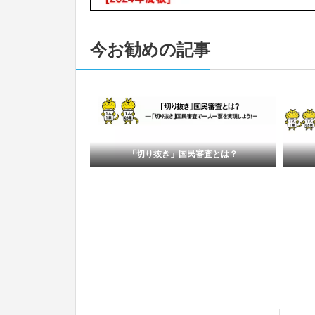
今お勧めの記事
民審査とは？
One for One Times