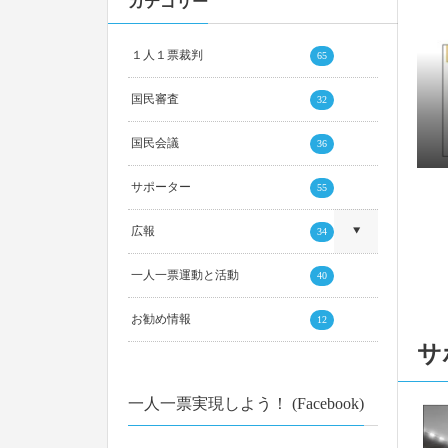
カテゴリー
１人１票裁判
65
202
（2025年参院）裁判情報を追加しまし
国民審査
32
202
た
国民会議
36
202
サポーター
55
202
202
広報
34
一人一票運動と活動
40
202
お勧め情報
12
サ
202
一人一票実現しよう！ (Facebook)