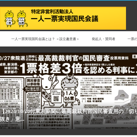
一人一票実現国民会議とは？ ＜設立趣意書＞
発起人・賛同者
一票
【2024/10/20付東京新聞に最高裁裁判官国民審査用の「切
抜き」意...