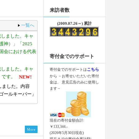
来訪者数
(2009.07.26～) 累計
一覧へ
載しました。キャ
神）」「2025
国会における代表
寄付金でのサポート
載しました。キャ
寄付金でのサポートは
こちら
から －お寄せいただいた寄付
」です。
NEW!
金は、 意見広告のみに使用し
載しました。内容
ます－
ゴールキーパー」
した。内容は、昨
キーパー」です。
現在の寄付金額合計:
￥133,344.-
意見広告を掲載し
More
(2026年5月30日現在)
ー」です。
現在までの寄付金累計額: