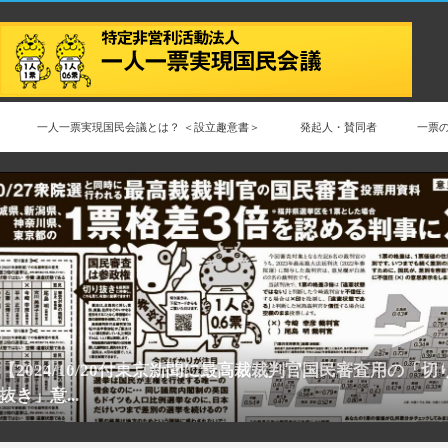
一人一票実現国民会議とは？ ＜設立趣意書＞
発起人・賛同者
一票
【2024/10/20付東京新聞に最高裁裁判官国民審査用の「切
抜き」意...