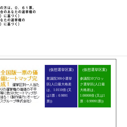
(仮想選挙区案)
(仮想選挙区案)
衆議院300小選挙
参議院10ブロッ
区(人口最大格差
ク選挙区(人口最
は、1.0110倍 (又
大格差は、
は1票：0.9891
1.00008倍 (又は1
票))
票：0.99991票))