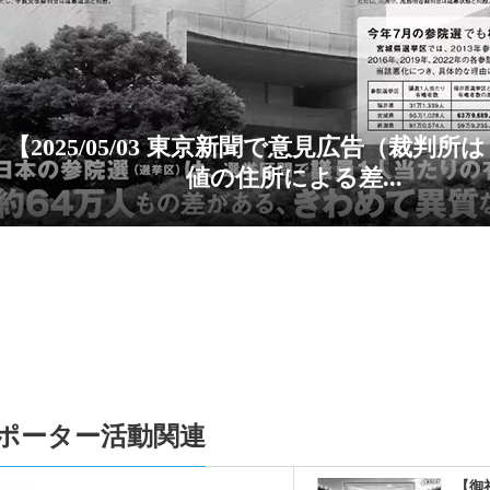
3-09-16
１人１票裁判（2022参）大法廷弁論期日情報を追
3-06-27
【１人１票実現CM（第15弾）「シカ物語」（4部
ター有志による新作動画です。是非動画をご覧になって感
して下さい！（１動画：各30秒） >>> こちらをクリッ
3-06-27
【一人一票実現CMアーカイブに動画を追加しま
【2025/05/03 東京新聞で意見広告（裁判所
動画や新作動画をご覧になって感想をSNSに投稿して下さ
値の住所による差...
ちらをクリック。】
3-05-03
【御礼及び意見広告掲載のためのご寄付のお願い】
を得て、今年の憲法記念日も意見広告が掲載できました
げます。引き続きご支援をお願いいたします。寄付はこ
3-05-03
【2023/05/03 東京新聞で意見広告（教えて0.6票
した】
3-01-24
番組出演情報（ジャーナリスト青木理 ｘ 弁護士升
テーマは、「一票の格差」。2021年10月に行われた衆
ゆる1票の格差が最大で2.08倍だったことが憲法に違反
ポーター活動関連
る裁判についての最高裁判所大法廷を明日に控え、この
問題について掘り下げます。」
【御