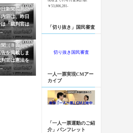
￥53,806,281-
中日新聞に意見
た
。内容は、昨日
チは「裁判官は
票の価値の住所による
「切り抜き」国民審査
.
皆様からのご寄付
新聞（８面）・
。厚く御礼申し上
切り抜き国民審査
広告を掲載しま
ちらから
裁判官は憲法を
た
.
一人一票実現CMアー
画を更新しました。
カイブ
抜き」ダンスバー
用の「切り抜き」意
「一人一票運動のご紹
抜き」を掲載しま
介」パンフレット