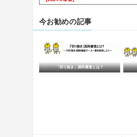
今お勧めの記事
6参院)裁判
「切り抜き」国民審査とは？