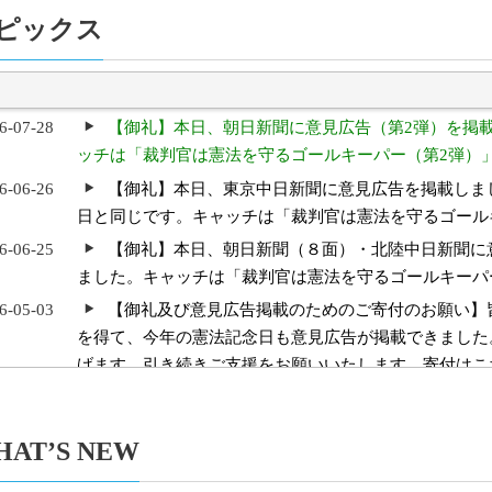
ピックス
6-07-28
【御礼】本日、朝日新聞に意見広告（第2弾）を掲
アップ
Tag Cloud
アーカイブ
ッチは「裁判官は憲法を守るゴールキーパー（第2弾）
6-06-26
【御礼】本日、東京中日新聞に意見広告を掲載しま
日と同じです。キャッチは「裁判官は憲法を守るゴール
6-06-25
【御礼】本日、朝日新聞（８面）・北陸中日新聞に
ました。キャッチは「裁判官は憲法を守るゴールキーパ
6-05-03
【御礼及び意見広告掲載のためのご寄付のお願い】
を得て、今年の憲法記念日も意見広告が掲載できました
げます。引き続きご支援をお願いいたします。寄付はこ
6-05-03
【2026/05/03 東京新聞で意見広告（【司法の独
た】
HAT’S NEW
Jul
Jun
6-01-31
１人１票裁判（2025年参院）裁判情報を追加しま
2026
2026
5-06-09
【サポーター有志による新聞 「One for One Times」 