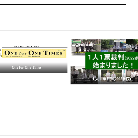
One for One Times
１人１票裁判(2022参院)