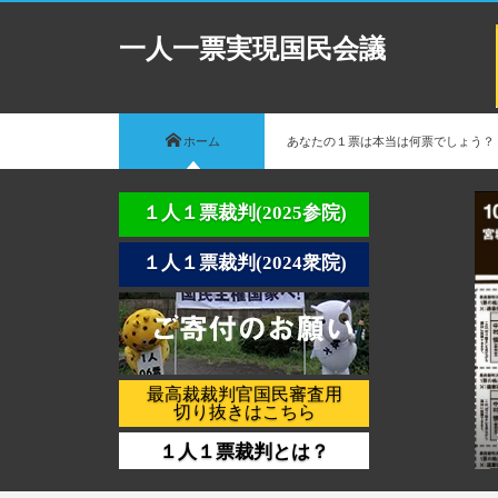
一人一票実現国民会議
ホーム
あなたの１票は本当は何票でしょう？
１人１票裁判(2025参院)
１人１票裁判(2024衆院)
最高裁裁判官国民審査用
切り抜きはこちら
１人１票裁判とは？