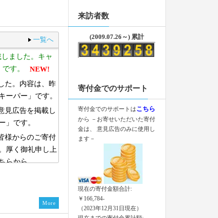
来訪者数
(2009.07.26～) 累計
一覧へ
載しました。キャ
」です。
NEW!
した。内容は、昨
寄付金でのサポート
キーパー」です。
寄付金でのサポートは
こちら
意見広告を掲載し
から －お寄せいただいた寄付
ー」です。
金は、 意見広告のみに使用し
皆様からのご寄付
ます－
。厚く御礼申し上
ちらから
立】）が掲載されまし
現在の寄付金額合計:
￥166,784-
した
More
（2023年12月31日現在）
20250601号を発
現在までの寄付金累計額: