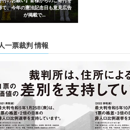
寄付のお願い】皆様からのご寄付を
4-08-28
【2024/08/28付東京新聞にサポーター鶴本圭子さ
得て、今年の憲法記念日も意見広告
事が掲載されました（記事リンク）】
が掲載で...
4-08-25
【2024/08/04付東京新聞に升永英俊弁護士のイン
されました（記事リンク）】
4-08-10
【サポーター有志による新聞 「One for One Times」 
人一票裁判 情報
行しました】
4-07-02
6/29「選挙権・選挙制度および国民の政治参加に
究」第1回シンポジウムが開催されました
4-05-03
【御礼及び意見広告掲載のためのご寄付のお願い】
を得て、今年の憲法記念日も意見広告が掲載できました
げます。引き続きご支援をお願いいたします。寄付はこ
4-05-03
【2024/05/03 東京新聞で意見広告（教えて0.6票
した】
4-04-03
【サポーター有志による新聞 「One for One Times」 
行しました】
3-10-11
１人１票裁判（2022参）大法廷判決期日情報を追