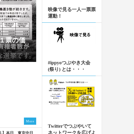
加しました。
映像で見る一人一票票
作）完成！】サポー
運動！
想をSNSに投稿
ク。】
した！】懐かしの
は１票の価
い！】>>> こ
皆様からのご寄付
#ippyoつぶやき大会
。厚く御礼申し上
(祭り) とは・・・
【御礼及び意見広告掲載のた
ちらから
様からのご寄付を得
君！）が掲載されま
永英俊） 「今回の
議院選挙で、いわ
するか争われてい
More
「一票の格差」の
Twitterでつぶやいて
ネットワークを広げよ
礼】本日、東京中日