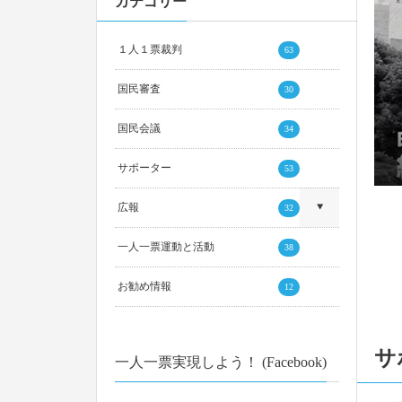
カテゴリー
202
202
2024年衆院）裁判情報を追加しました
１人１票裁判
63
国民審査
30
202
国民会議
34
サポーター
53
202
広報
32
一人一票運動と活動
38
202
お勧め情報
12
202
サ
一人一票実現しよう！ (Facebook)