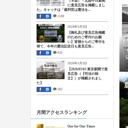
（８面）・北陸中日新聞
に意見広告を掲載しまし
た。キャッチは「裁判官は憲法を...
202
1168
202
2026年5月3日
【御礼及び意見広告掲載
のためのご寄付のお願
202
い】皆様からのご寄付を
得て、今年の憲法記念日も意見広告...
932
202
2026年5月3日
【2026/05/03 東京新聞で意
202
見広告（【司法の独
立】）が掲載されまし
た】
202
582
202
月間アクセスランキング
202
One for One Times
1