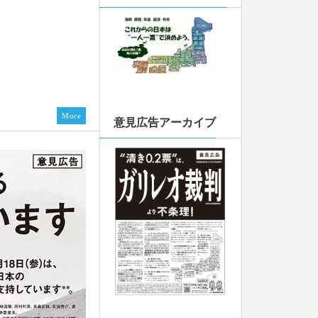
んのインタビュー記
タビュー記事が掲載
20240808号を発
More
意見広告アーカイブ
関する比較法的研
皆様からのご寄付
。厚く御礼申し上
ちらから
君！）が掲載されま
20240401号を発
加しました。