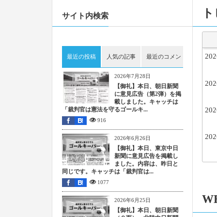
ト
サイト内検索
202
最近の投稿
人気の記事
最近のコメント
ピック
2026年7月28日
202
【御礼】本日、朝日新聞
に意見広告（第2弾）を掲
載しました。キャッチは
「裁判官は憲法を守るゴールキ...
202
916
202
2026年6月26日
【御礼】本日、東京中日
新聞に意見広告を掲載し
ました。内容は、昨日と
同じです。キャッチは「裁判官は...
202
1077
W
2026年6月25日
202
【御礼】本日、朝日新聞
202