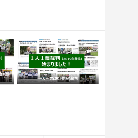
一人一票(2019参院)裁判
イベ