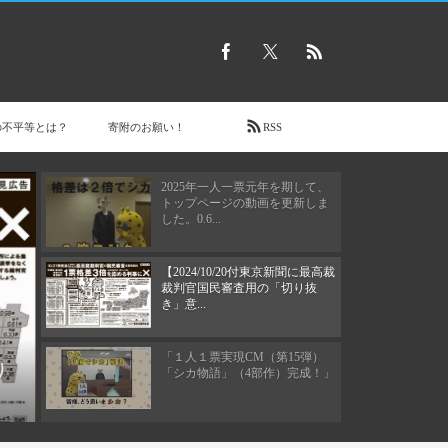
2026年5月3日
【2026/05/03 東京新聞で意見広
告（【司法の独立】）が掲載さ
れま...
【サポーター有志による新聞
「One for One Times」 20...
の不平等とは？
寄附のお願い！
RSS
2025年一人一票元年を期して、
トップページの動画を更新しま
した。0.6...
【2024/10/20付東京新聞に最高裁
裁判官国民審査用の「切り抜
き」意...
「１人１票実現CM（第15弾）
り
「シカ物語」（4部作）完成！」
2020年8月12日