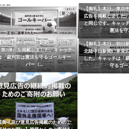
行しました】
【御礼】本日、東京
5-06-08
１人１票裁判（2024年衆院）裁判情報を追加しまし
広告を掲載しました
と同じです。キャッ
5-05-03
【2025/05/03 東京新聞で意見広告（裁判所は１
Jun
憲法を守..
差別を支持しています）が掲載されました】
2026
5-05-03
【御礼及び意見広告掲載のためのご寄付のお願い】
【御礼】本日、朝日新聞に意見広告
【御礼】本日、朝日
を得て、今年の憲法記念日も意見広告が掲載できました
（第2弾）を掲載しました。キャッチ
北陸中日新聞に意見
げます。引き続きご支援をお願いいたします。寄付はこ
は「裁判官は憲法を守るゴールキー
した。キャッチは「
May
5-02-12
１人１票裁判（2024年衆院）裁判情報を追加しまし
パー（...
守るゴー..
2026
5-01-01
2025年一人一票元年を期して、トップページの動
0.6票君が祝ダンスを準備中
4-10-24
【10/27衆院選＆最高裁裁判官国民審査用の「切り
ジョンが公開されました】
4-10-24
【2024/10/20付東京新聞に最高裁裁判官国民審査
見広告が掲載されました】
4-10-24
【10/27衆院選＆最高裁裁判官国民審査用の「切り
【御礼及び意見広告掲載のためのご
した】