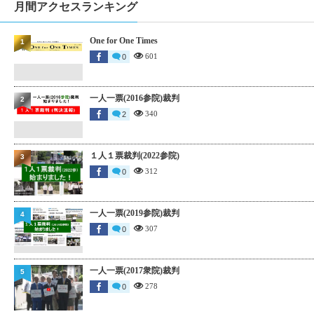
月間アクセスランキング
One for One Times
1
601
0
一人一票(2016参院)裁判
2
340
2
１人１票裁判(2022参院)
3
312
0
一人一票(2019参院)裁判
4
307
0
一人一票(2017衆院)裁判
5
278
0