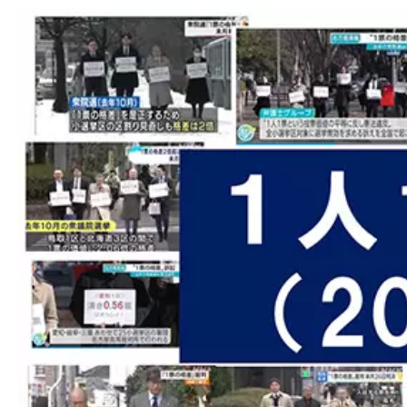
ました。厚く御礼申し上げます。引き続きご支
2024-05-03
【2024/05/03 東京新聞で意見広告（教え
2024-04-03
【サポーター有志による新聞 「One for One
2023-10-11
１人１票裁判（2022参）大法廷判決期日情
2023-09-16
１人１票裁判（2022参）大法廷弁論期日情
2023-06-27
【１人１票実現CM（第15弾）「シカ物語
なって感想をSNSに投稿して下さい！（１動画：各
2023-06-27
【一人一票実現CMアーカイブに動画を追加
て下さい！】>>> こちらをクリック。】
2023-05-03
【御礼及び意見広告掲載のためのご寄付の
ました。厚く御礼申し上げます。引き続きご支
2023-05-03
【2023/05/03 東京新聞で意見広告（教え
2023-01-24
番組出演情報（ジャーナリスト青木理 ｘ 弁
た衆議院選挙で、いわゆる1票の格差が最大で2
大法廷を明日に控え、この「一票の格差」の問
2023-01-23
１人１票裁判（2021衆）大法廷判決情報を