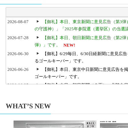
2026-08-07
【御礼】本日、東京新聞に意見広告（第3弾
の守護神）」「2025年参院選（選挙区）の当
2026-07-28
【御礼】本日、朝日新聞に意見広告（第2弾
弾）」です。
NEW!
2026-06-30
【御礼】6/29毎日、6/30日経新聞に意
るゴールキーパー」です。
2026-06-26
【御礼】本日、東京中日新聞に意見広告を
ゴールキーパー」です。
2026-06-25
【御礼】本日、朝日新聞（８面）・北陸中
キーパー」です。
2026-05-03
【御礼及び意見広告掲載のためのご寄付の
WHAT’S NEW
Aug
Jul
ました。厚く御礼申し上げます。引き続きご支
2026
2026
2026-05-03
【2026/05/03 東京新聞で意見広告（【
2026-01-31
１人１票裁判（2025年参院）裁判情報を