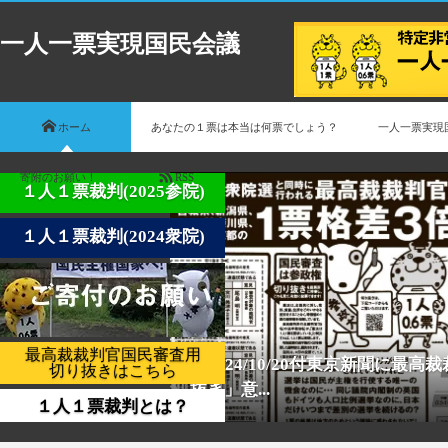
一人一票実現国民会議
ホーム
あなたの１票は本当は何票でしょう？
一人一票実現
寄附のお願い！
RSS
１人１票裁判(2025参院)
１人１票裁判(2024衆院)
最高裁裁判官国民審査用
【2024/10/20付東京新聞に最
切り抜きはこちら
抜き」意...
１人１票裁判とは？