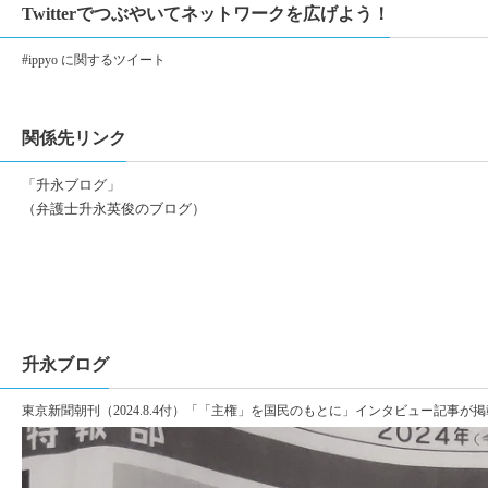
Twitterでつぶやいてネットワークを広げよう！
#ippyo に関するツイート
関係先リンク
「升永ブログ」
（弁護士升永英俊のブログ）
升永ブログ
東京新聞朝刊（2024.8.4付）「「主権」を国民のもとに」インタビュー記事が