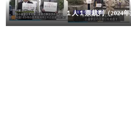
2023-01-01
2023-01-01 年始のご挨拶を申し上げます
2022-12-12
１人１票裁判（2022参）高裁判決を追加し
2022-12-12
１人１票裁判（2021衆）大法廷弁論期日情
2022-11-02
判決情報を更新しています。
2022-10-28
判決情報を更新しました。
2022-10-18
１人１票裁判（2022年参院）が始まりまし
2022-06-17
国民審査裁判情報を更新しました。
2022-05-18
【サポーター有志による新聞 「One for One
【御礼】本日、東京新聞に意見広告（第
2022-05-03
【2022/05/03 東京新聞で意見広告が掲載
2022-03-07
国民審査裁判情報を更新しました。
2022-02-02
１人１票裁判（2021年衆院）はじまりまし
2021-11-24
【2021/10/20～26 朝日、東京、日
2021-10-01
【１人１票実現CM（第６弾）「2021年国
時に行われる最高裁裁判官国民審査のための「
2021-09-15
最高裁裁判官国民審査用切り抜き情報を更