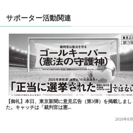
2021-05-03
【2021/05/03 東京新聞で意見広告が掲載
2021-03-01
国民審査裁判情報を更新しました。
サポーター活動関連
2021-01-18
【サポーター有志による新聞 「One for One 
2021-01-12
年始のご挨拶を申し上げます >>> こちら
2020-11-18
1人1票裁判（2019）参院選、裁判情報を
2020-11-09
1人1票裁判（2019）参院選、裁判情報を追
ートはこちら。
2020-10-18
1人1票裁判（2019）参院選、裁判情報を
ら
2020-10-06
1人1票裁判（2019）参院選、裁判情報を追
2020-08-12
【（１人１票実現のためのインタビュー企画
ました！】
【御礼】本日、東京新聞に意見広告（第3弾）を掲載しまし
2020-08-09
【募金のお願い】日頃よりご協力いただき誠
た。キャッチは「裁判官は憲...
お願いいたします。>>> 募金サイトはこちら
2026年8
2020-05-03
【2020/05/03 東京新聞で意見広告が掲載
2019-11-28
国民審査裁判情報を更新しました。⇒東京高