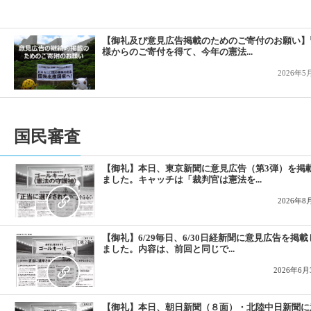
2019-10-21
1人1票裁判（2019）参院選、高裁の判決言
2019-09-09
１人１票裁判（2019参院選）が始まりました
【御礼及び意見広告掲載のためのご寄付のお願い】
様からのご寄付を得て、今年の憲法...
2026年5
国民審査
【御礼】本日、東京新聞に意見広告（第3弾）を掲
ました。キャッチは「裁判官は憲法を...
2026年8
【御礼】6/29毎日、6/30日経新聞に意見広告を掲載
ました。内容は、前回と同じで...
2026年6月
【御礼】本日、朝日新聞（８面）・北陸中日新聞に