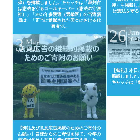
弾）を掲載しました。キャッチは「裁判官
弾）を掲載し
は憲法を守るゴールキーパー（憲法の守護
は憲法を守る
神）」「2025年参院選（選挙区）の当選議
員は、「正当に選挙された国会における代
表者で...
26
Jun
953
3
2026
May
2026
【御礼】本日
掲載しました
キャッチは「
0
【御礼及び意見広告掲載のためのご寄付の
お願い】皆様からのご寄付を得て、今年の
憲法記念日も意見広告が掲載できました。