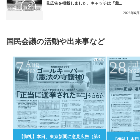
見広告を掲載しました。キャッチは「裁...
2026年6月
国民会議の活動や出来事など
957
7
28
Aug
Jul
2026
2026
0
【御礼】本日、東京新聞に意見広告（第3
【御礼】本日