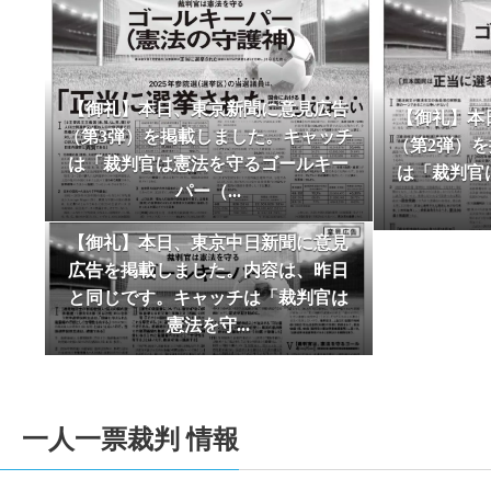
2025-06-09
【サポーター有志による新聞 「One for One 
2025-06-08
１人１票裁判（2024年衆院）裁判情報を追
2025-05-03
【2025/05/03 東京新聞で意見広告（
【御礼】本日、東京新聞に意見広告
【御礼】本
2025-05-03
【御礼及び意見広告掲載のためのご寄付の
（第3弾）を掲載しました。キャッチ
（第2弾）
ました。厚く御礼申し上げます。引き続きご支
は「裁判官は憲法を守るゴールキー
は「裁判官
Jun
2025-02-12
１人１票裁判（2024年衆院）裁判情報を追
パー（...
2026
2025-01-01
2025年一人一票元年を期して、トップペー
【御礼】本日、東京中日新聞に意見
2024-10-24
【10/27衆院選＆最高裁裁判官国民審査用
広告を掲載しました。内容は、昨日
2024-10-24
【2024/10/20付東京新聞に最高裁裁判
と同じです。キャッチは「裁判官は
2024-10-24
【10/27衆院選＆最高裁裁判官国民審査用
憲法を守...
2024-08-28
【2024/08/28付東京新聞にサポーター
2024-08-25
【2024/08/04付東京新聞に升永英俊弁
2024-08-10
【サポーター有志による新聞 「One for One 
一人一票裁判 情報
7
2024-07-02
6/29「選挙権・選挙制度および国民の政
Aug
2026
2024-05-03
【御礼及び意見広告掲載のためのご寄付の