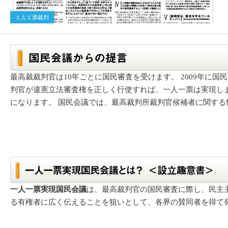
１人１票裁判
最高裁裁判官は10年ごとに国民審査を受けます。 2009年に
判官が違憲立法審査権を正しく行使すれば、一人一票は実現し
になります。 国民会議では、最高裁判所裁判官候補者に関する
一人一票実現国民会議
は、最高裁判官の国民審査に際し、民主
る有権者に広く伝えることを狙いとして、各界の賛同者を得て