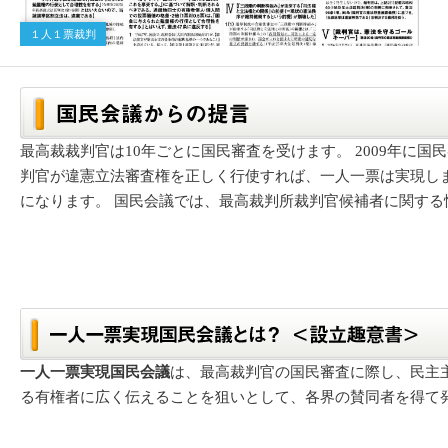
１人１票裁判
最高裁裁判官は10年ごとに国民審査を受けます。 2009年に
判官が違憲立法審査権を正しく行使すれば、一人一票は実現し
になります。 国民会議では、最高裁判所裁判官候補者に関する
一人一票実現国民会議
は、最高裁判官の国民審査に際し、民主
る有権者に広く伝えることを狙いとして、各界の賛同者を得て