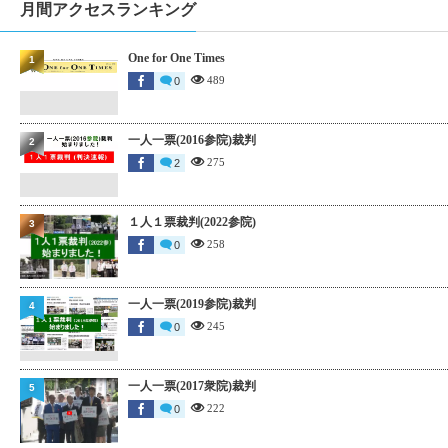
月間アクセスランキング
One for One Times
1
489
0
一人一票(2016参院)裁判
2
275
2
１人１票裁判(2022参院)
3
258
0
一人一票(2019参院)裁判
4
245
0
一人一票(2017衆院)裁判
5
222
0