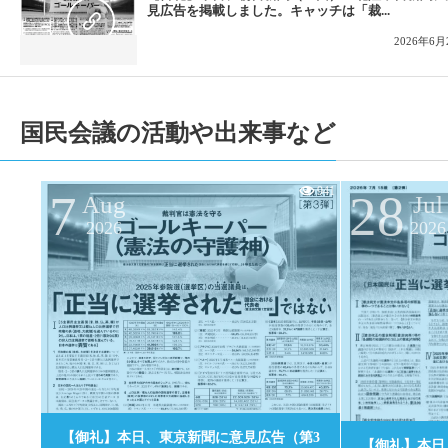
見広告を掲載しました。キャッチは「裁...
2026年6月
国民会議の活動や出来事など
941
7
28
Aug
Jul
2026
2026
0
【御礼】本日、東京新聞に意見広告（第3
【御礼】本日