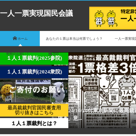
一人一票実現国民会議
ホーム
あなたの１票は本当は何票でしょう？
一人一票実現
寄附のお願い！
RSS
１人１票裁判(2025参院)
１人１票裁判(2024衆院)
最高裁裁判官国民審査用
【2024/10/20付東京新聞に最
切り抜きはこちら
抜き」意...
１人１票裁判とは？