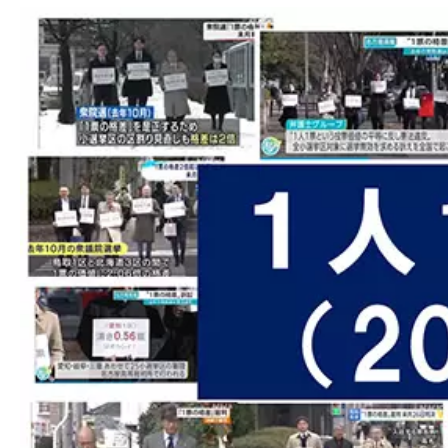
ました。厚く御礼申し上げます。引き続きご支
2024-05-03
【2024/05/03 東京新聞で意見広告（教え
2024-04-03
【サポーター有志による新聞 「One for One
2023-10-11
１人１票裁判（2022参）大法廷判決期日情
2023-09-16
１人１票裁判（2022参）大法廷弁論期日情
2023-06-27
【１人１票実現CM（第15弾）「シカ物語
なって感想をSNSに投稿して下さい！（１動画：各
2023-06-27
【一人一票実現CMアーカイブに動画を追加
て下さい！】>>> こちらをクリック。】
2023-05-03
【御礼及び意見広告掲載のためのご寄付の
ました。厚く御礼申し上げます。引き続きご支
2023-05-03
【2023/05/03 東京新聞で意見広告（教え
2023-01-24
番組出演情報（ジャーナリスト青木理 ｘ 弁
た衆議院選挙で、いわゆる1票の格差が最大で2
大法廷を明日に控え、この「一票の格差」の問
2023-01-23
１人１票裁判（2021衆）大法廷判決情報を