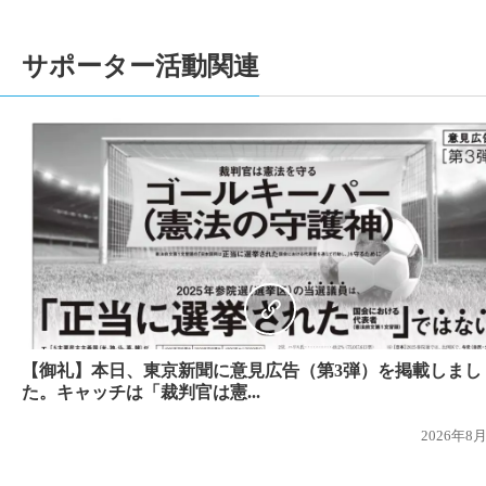
2021-05-03
【2021/05/03 東京新聞で意見広告が掲載
2021-03-01
国民審査裁判情報を更新しました。
サポーター活動関連
2021-01-18
【サポーター有志による新聞 「One for One 
2021-01-12
年始のご挨拶を申し上げます >>> こちら
2020-11-18
1人1票裁判（2019）参院選、裁判情報を
2020-11-09
1人1票裁判（2019）参院選、裁判情報を追
ートはこちら。
2020-10-18
1人1票裁判（2019）参院選、裁判情報を
ら
2020-10-06
1人1票裁判（2019）参院選、裁判情報を追
2020-08-12
【（１人１票実現のためのインタビュー企画
ました！】
【御礼】本日、東京新聞に意見広告（第3弾）を掲載しまし
2020-08-09
【募金のお願い】日頃よりご協力いただき誠
た。キャッチは「裁判官は憲...
お願いいたします。>>> 募金サイトはこちら
2026年8
2020-05-03
【2020/05/03 東京新聞で意見広告が掲載
2019-11-28
国民審査裁判情報を更新しました。⇒東京高