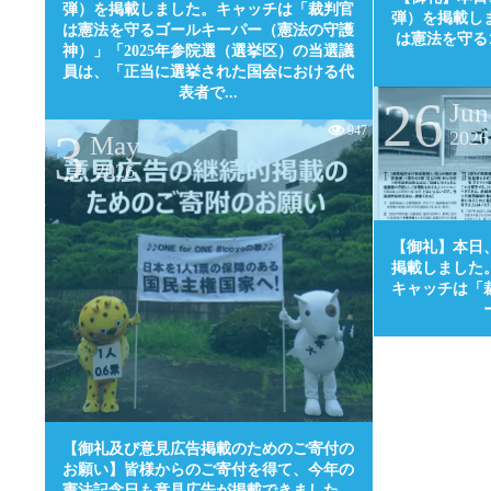
弾）を掲載しました。キャッチは「裁判官
弾）を掲載し
は憲法を守るゴールキーパー（憲法の守護
は憲法を守る
神）」「2025年参院選（選挙区）の当選議
員は、「正当に選挙された国会における代
表者で...
26
Jun
947
3
2026
May
2026
【御礼】本日
掲載しました
キャッチは「
0
【御礼及び意見広告掲載のためのご寄付の
お願い】皆様からのご寄付を得て、今年の
憲法記念日も意見広告が掲載できました。