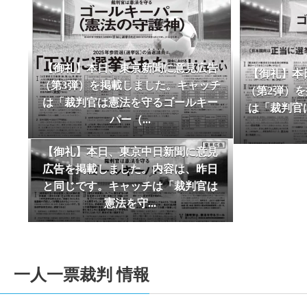
2025-06-09
【サポーター有志による新聞 「One for One 
2025-06-08
１人１票裁判（2024年衆院）裁判情報を追
2025-05-03
【2025/05/03 東京新聞で意見広告（
【御礼】本日、東京新聞に意見広告
【御礼】本
2025-05-03
【御礼及び意見広告掲載のためのご寄付の
（第3弾）を掲載しました。キャッチ
（第2弾）
ました。厚く御礼申し上げます。引き続きご支
は「裁判官は憲法を守るゴールキー
は「裁判官
Jun
2025-02-12
１人１票裁判（2024年衆院）裁判情報を追
パー（...
2026
2025-01-01
2025年一人一票元年を期して、トップペー
【御礼】本日、東京中日新聞に意見
2024-10-24
【10/27衆院選＆最高裁裁判官国民審査用
広告を掲載しました。内容は、昨日
2024-10-24
【2024/10/20付東京新聞に最高裁裁判
と同じです。キャッチは「裁判官は
2024-10-24
【10/27衆院選＆最高裁裁判官国民審査用
憲法を守...
2024-08-28
【2024/08/28付東京新聞にサポーター
2024-08-25
【2024/08/04付東京新聞に升永英俊弁
2024-08-10
【サポーター有志による新聞 「One for One 
一人一票裁判 情報
7
2024-07-02
6/29「選挙権・選挙制度および国民の政
Aug
2026
2024-05-03
【御礼及び意見広告掲載のためのご寄付の