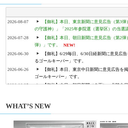
2026-08-07
【御礼】本日、東京新聞に意見広告（第3弾
の守護神）」「2025年参院選（選挙区）の当
2026-07-28
【御礼】本日、朝日新聞に意見広告（第2弾
弾）」です。
NEW!
2026-06-30
【御礼】6/29毎日、6/30日経新聞に意
るゴールキーパー」です。
2026-06-26
【御礼】本日、東京中日新聞に意見広告を
ゴールキーパー」です。
2026-06-25
【御礼】本日、朝日新聞（８面）・北陸中
キーパー」です。
2026-05-03
【御礼及び意見広告掲載のためのご寄付の
WHAT’S NEW
Aug
Jul
ました。厚く御礼申し上げます。引き続きご支
2026
2026
2026-05-03
【2026/05/03 東京新聞で意見広告（【
2026-01-31
１人１票裁判（2025年参院）裁判情報を