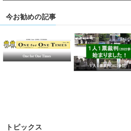
今お勧めの記事
一人一票(2019参院)裁判
１人１票裁判(2022参院)
トピックス