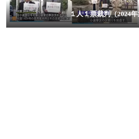
2023-01-01
2023-01-01 年始のご挨拶を申し上げます
2022-12-12
１人１票裁判（2022参）高裁判決を追加し
2022-12-12
１人１票裁判（2021衆）大法廷弁論期日情
2022-11-02
判決情報を更新しています。
2022-10-28
判決情報を更新しました。
2022-10-18
１人１票裁判（2022年参院）が始まりまし
2022-06-17
国民審査裁判情報を更新しました。
2022-05-18
【サポーター有志による新聞 「One for One
【御礼】本日、東京新聞に意見広告（第
2022-05-03
【2022/05/03 東京新聞で意見広告が掲載
2022-03-07
国民審査裁判情報を更新しました。
2022-02-02
１人１票裁判（2021年衆院）はじまりまし
2021-11-24
【2021/10/20～26 朝日、東京、日
2021-10-01
【１人１票実現CM（第６弾）「2021年国
時に行われる最高裁裁判官国民審査のための「
2021-09-15
最高裁裁判官国民審査用切り抜き情報を更