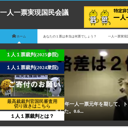
一人一票実現国民会議
ホーム
あなたの１票は本当は何票でしょう？
一人一票実現
寄附のお願い！
RSS
１人１票裁判(2025参院)
１人１票裁判(2024衆院)
最高裁裁判官国民審査用
2025年一人一票元年を期して、
切り抜きはこちら
ました。0.6...
１人１票裁判とは？