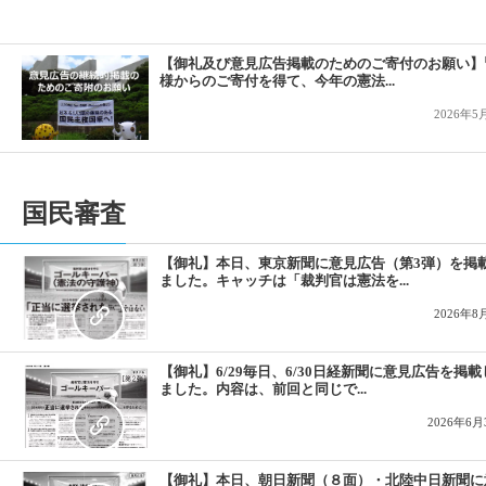
2019-10-21
1人1票裁判（2019）参院選、高裁の判決言
2019-09-09
１人１票裁判（2019参院選）が始まりました
【御礼及び意見広告掲載のためのご寄付のお願い】
様からのご寄付を得て、今年の憲法...
2026年5
国民審査
【御礼】本日、東京新聞に意見広告（第3弾）を掲
ました。キャッチは「裁判官は憲法を...
2026年8
【御礼】6/29毎日、6/30日経新聞に意見広告を掲載
ました。内容は、前回と同じで...
2026年6月
【御礼】本日、朝日新聞（８面）・北陸中日新聞に