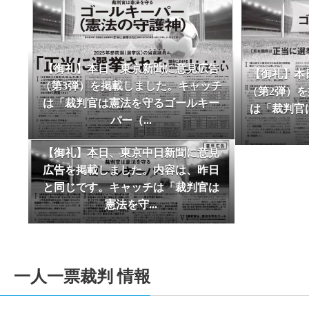
2025-06-09
【サポーター有志による新聞 「One for One 
2025-06-08
１人１票裁判（2024年衆院）裁判情報を追
2025-05-03
【2025/05/03 東京新聞で意見広告（
【御礼】本日、東京新聞に意見広告
【御礼】本
2025-05-03
【御礼及び意見広告掲載のためのご寄付の
（第3弾）を掲載しました。キャッチ
（第2弾）
ました。厚く御礼申し上げます。引き続きご支
は「裁判官は憲法を守るゴールキー
は「裁判官
Jun
2025-02-12
１人１票裁判（2024年衆院）裁判情報を追
パー（...
2026
2025-01-01
2025年一人一票元年を期して、トップペー
【御礼】本日、東京中日新聞に意見
2024-10-24
【10/27衆院選＆最高裁裁判官国民審査用
広告を掲載しました。内容は、昨日
2024-10-24
【2024/10/20付東京新聞に最高裁裁判
と同じです。キャッチは「裁判官は
2024-10-24
【10/27衆院選＆最高裁裁判官国民審査用
憲法を守...
2024-08-28
【2024/08/28付東京新聞にサポーター
2024-08-25
【2024/08/04付東京新聞に升永英俊弁
2024-08-10
【サポーター有志による新聞 「One for One 
一人一票裁判 情報
2024-07-02
6/29「選挙権・選挙制度および国民の政
2024-05-03
【御礼及び意見広告掲載のためのご寄付の