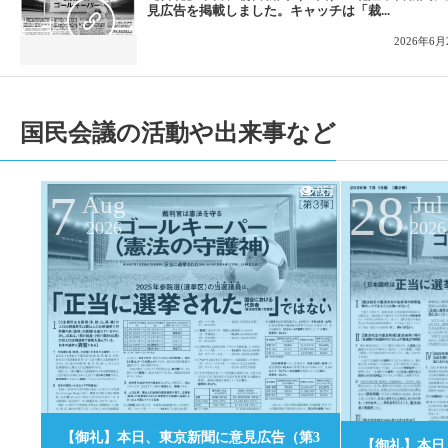
見広告を掲載しました。キャッチは「裁...
2026年6月
国民会議の活動や出来事など
951
7
28
Aug
Jul
2026
2026
0
【御礼】本日、東京新聞に意見広告（第3
【御礼】本日