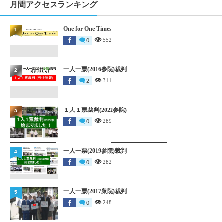
月間アクセスランキング
One for One Times
1
552
0
一人一票(2016参院)裁判
2
311
2
１人１票裁判(2022参院)
3
289
0
一人一票(2019参院)裁判
4
282
0
一人一票(2017衆院)裁判
5
248
0