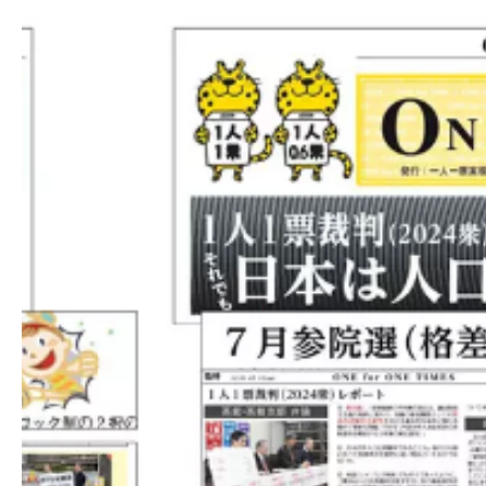
ました。厚く御礼申し上げます。引き続きご支
2024-05-03
【2024/05/03 東京新聞で意見広告（教え
2024-04-03
【サポーター有志による新聞 「One for One
2023-10-11
１人１票裁判（2022参）大法廷判決期日情
2023-09-16
１人１票裁判（2022参）大法廷弁論期日情
2023-06-27
【１人１票実現CM（第15弾）「シカ物語
なって感想をSNSに投稿して下さい！（１動画：各
2023-06-27
【一人一票実現CMアーカイブに動画を追加
て下さい！】>>> こちらをクリック。】
2023-05-03
【御礼及び意見広告掲載のためのご寄付の
ました。厚く御礼申し上げます。引き続きご支
2023-05-03
【2023/05/03 東京新聞で意見広告（教え
2023-01-24
番組出演情報（ジャーナリスト青木理 ｘ 弁
た衆議院選挙で、いわゆる1票の格差が最大で2
大法廷を明日に控え、この「一票の格差」の問
2023-01-23
１人１票裁判（2021衆）大法廷判決情報を