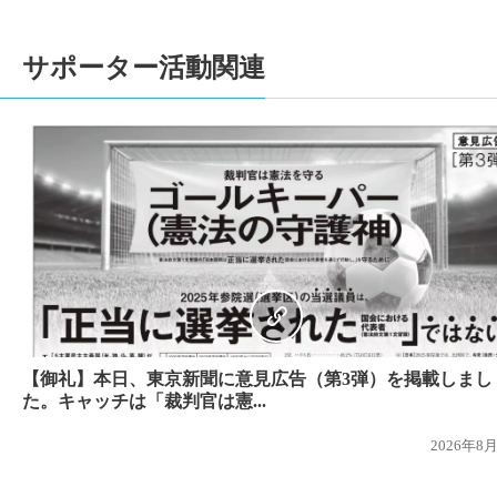
2021-05-03
【2021/05/03 東京新聞で意見広告が掲載
2021-03-01
国民審査裁判情報を更新しました。
サポーター活動関連
2021-01-18
【サポーター有志による新聞 「One for One 
2021-01-12
年始のご挨拶を申し上げます >>> こちら
2020-11-18
1人1票裁判（2019）参院選、裁判情報を
2020-11-09
1人1票裁判（2019）参院選、裁判情報を追
ートはこちら。
2020-10-18
1人1票裁判（2019）参院選、裁判情報を
ら
2020-10-06
1人1票裁判（2019）参院選、裁判情報を追
2020-08-12
【（１人１票実現のためのインタビュー企画
ました！】
【御礼】本日、東京新聞に意見広告（第3弾）を掲載しまし
2020-08-09
【募金のお願い】日頃よりご協力いただき誠
た。キャッチは「裁判官は憲...
お願いいたします。>>> 募金サイトはこちら
2026年8
2020-05-03
【2020/05/03 東京新聞で意見広告が掲載
2019-11-28
国民審査裁判情報を更新しました。⇒東京高