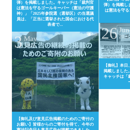
弾）を掲載しました。キャッチは「裁判官
弾）を掲載し
は憲法を守るゴールキーパー（憲法の守護
は憲法を守る
神）」「2025年参院選（選挙区）の当選議
員は、「正当に選挙された国会における代
表者で...
26
Jun
949
3
2026
May
2026
【御礼】本日
掲載しました
キャッチは「
0
【御礼及び意見広告掲載のためのご寄付の
お願い】皆様からのご寄付を得て、今年の
憲法記念日も意見広告が掲載できました。