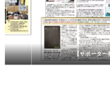
2023-01-01
2023-01-01 年始のご挨拶を申し上げます
2022-12-12
１人１票裁判（2022参）高裁判決を追加し
2022-12-12
１人１票裁判（2021衆）大法廷弁論期日情
2022-11-02
判決情報を更新しています。
2022-10-28
判決情報を更新しました。
2022-10-18
１人１票裁判（2022年参院）が始まりまし
2022-06-17
国民審査裁判情報を更新しました。
【サポーター有志による新聞 「On
2022-05-18
【サポーター有志による新聞 「One for One
2022-05-03
【2022/05/03 東京新聞で意見広告が掲載
2022-03-07
国民審査裁判情報を更新しました。
2022-02-02
１人１票裁判（2021年衆院）はじまりまし
2021-11-24
【2021/10/20～26 朝日、東京、日
2021-10-01
【１人１票実現CM（第６弾）「2021年国
時に行われる最高裁裁判官国民審査のための「
2021-09-15
最高裁裁判官国民審査用切り抜き情報を更