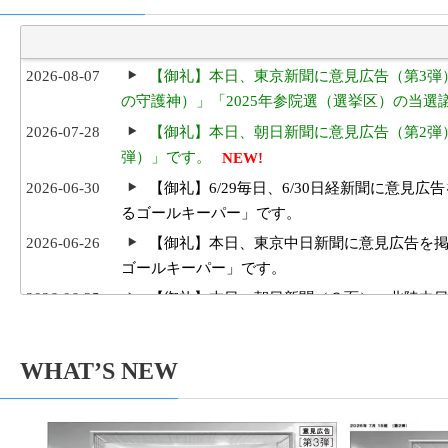
2026-08-07
【御礼】本日、東京新聞に意見広告（第3弾
の守護神）」「2025年参院選（選挙区）の当
2026-07-28
【御礼】本日、朝日新聞に意見広告（第2弾
弾）」です。
NEW!
2026-06-30
【御礼】6/29毎日、6/30日経新聞に意
るゴールキーパー」です。
2026-06-26
【御礼】本日、東京中日新聞に意見広告を
ゴールキーパー」です。
2026-06-25
【御礼】本日、朝日新聞（８面）・北陸中
キーパー」です。
2026-05-03
【御礼及び意見広告掲載のためのご寄付の
WHAT’S NEW
Aug
Jul
ました。厚く御礼申し上げます。引き続きご支
2026
2026
2026-05-03
【2026/05/03 東京新聞で意見広告（【
2026-01-31
１人１票裁判（2025年参院）裁判情報を