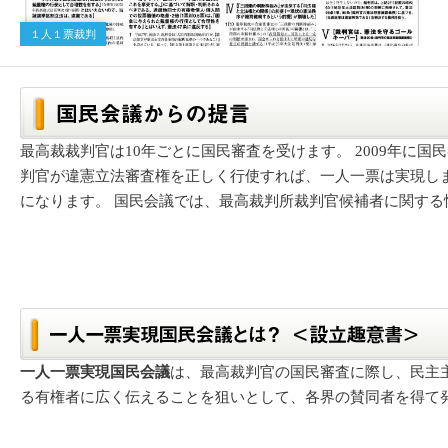
１人１票裁判
最高裁裁判官は10年ごとに国民審査を受けます。 2009年に
判官が違憲立法審査権を正しく行使すれば、一人一票は実現し
になります。 国民会議では、最高裁判所裁判官候補者に関する
一人一票実現国民会議
は、最高裁判官の国民審査に際し、民主
る有権者に広く伝えることを狙いとして、各界の賛同者を得て