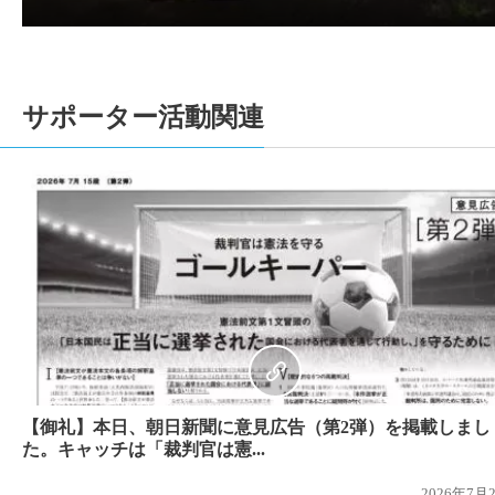
2020-11-18
1人1票裁判（2019）参院選、裁判情報を
2020-11-09
1人1票裁判（2019）参院選、裁判情報を追
ートはこちら。
サポーター活動関連
2020-10-18
1人1票裁判（2019）参院選、裁判情報を
ら
2020-10-06
1人1票裁判（2019）参院選、裁判情報を追
2020-08-12
【（１人１票実現のためのインタビュー企画
ました！】
2020-08-09
【募金のお願い】日頃よりご協力いただき誠
お願いいたします。>>> 募金サイトはこちら
2020-05-03
【2020/05/03 東京新聞で意見広告が掲載
2019-11-28
国民審査裁判情報を更新しました。⇒東京高
2019-10-21
1人1票裁判（2019）参院選、高裁の判決言
【御礼】本日、朝日新聞に意見広告（第2弾）を掲載しまし
2019-09-09
１人１票裁判（2019参院選）が始まりました
た。キャッチは「裁判官は憲...
2019-06-16
【サポーター有志による新聞 「One for One 
2026年7月