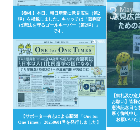
3
May
【御礼】本日、朝日新聞に意見広告（第2
2026
弾）を掲載しました。キャッチは「裁判官
は憲法を守るゴールキーパー（第2弾）」
です。
2886
【御礼及び意
0
お願い】皆様
憲法記念日も
厚く御礼申し
【サポーター有志による新聞 「One for
お願いいた
One Times」 20250601号を発行しました】