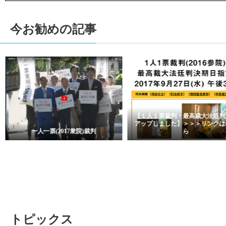
今お勧めの記事
22
Mar
2017
【１人１票裁判（2016参院） 
で大法廷に回付されました。】 ＞.
【１人１票裁判・最高裁大法廷判決を
アップしました】＞＞＞リンクはこち
ら
トピックス