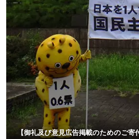
2022-10-28
判決情報を更新しました。
2022-10-18
１人１票裁判（2022年参院）が始まりまし
2022-06-17
国民審査裁判情報を更新しました。
2022-05-18
【サポーター有志による新聞 「One for One
2022-05-03
【2022/05/03 東京新聞で意見広告が掲載
2022-03-07
国民審査裁判情報を更新しました。
2022-02-02
１人１票裁判（2021年衆院）はじまりまし
2021-11-24
【2021/10/20～26 朝日、東京、日
2021-10-01
【１人１票実現CM（第６弾）「2021年国
時に行われる最高裁裁判官国民審査のための「
2021-09-15
最高裁裁判官国民審査用切り抜き情報を更
2021-05-03
【2021/05/03 東京新聞で意見広告が掲載
2021-03-01
国民審査裁判情報を更新しました。
2021-01-18
【サポーター有志による新聞 「One for One 
2021-01-12
年始のご挨拶を申し上げます >>> こちら