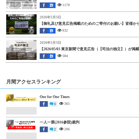
1170
2026年5月3日
【御礼及び意見広告掲載のためのご寄付のお願い】皆様から
932
2026年5月3日
【2026/05/03 東京新聞で意見広告（【司法の独立】）が
584
月間アクセスランキング
One for One Times
1
365
0
一人一票(2016参院)裁判
2
206
2