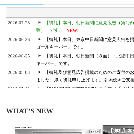
2026-07-28
【御礼】本日、朝日新聞に意見広告（第2弾
弾）」です。
NEW!
2026-06-26
【御礼】本日、東京中日新聞に意見広告を
ゴールキーパー」です。
2026-06-25
【御礼】本日、朝日新聞（８面）・北陸中
キーパー」です。
2026-05-03
【御礼及び意見広告掲載のためのご寄付の
ました。厚く御礼申し上げます。引き続きご支
2026-05-03
【2026/05/03 東京新聞で意見広告（【
2026-01-31
１人１票裁判（2025年参院）裁判情報を
2025-06-09
【サポーター有志による新聞 「One for One 
WHAT’S NEW
Jul
Jun
2025-06-08
１人１票裁判（2024年衆院）裁判情報を追
2026
2026
2025-05-03
【2025/05/03 東京新聞で意見広告（
【御礼】本
2025-05-03
【御礼及び意見広告掲載のためのご寄付の