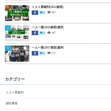
１人１票裁判(2022参院)
3
187
0
一人一票(2019参院)裁判
4
187
0
一人一票(2017衆院)裁判
5
171
0
カテゴリー
１人１票裁判
国民審査