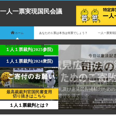
一人一票実現国民会議
ホーム
あなたの１票は本当は何票でしょう？
一人一票実現
寄附のお願い！
RSS
１人１票裁判(2025参院)
１人１票裁判(2024衆院)
【2026/05/03 東京新聞で意
最高裁裁判官国民審査用
されま...
切り抜きはこちら
１人１票裁判とは？