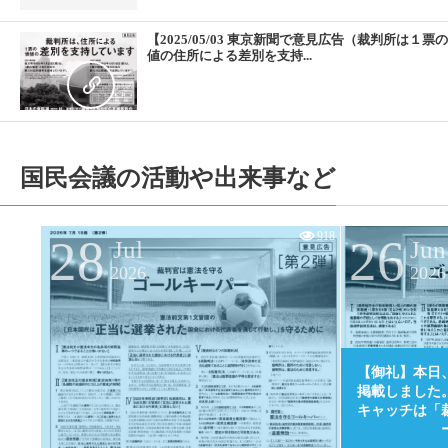
【2025/05/03 東京新聞で意見広告（裁判所は１票
値の住所による差別を支持...
国民会議の活動や出来事など
918
28
26
Jul
Jun
2026
2026
【御礼】本日
掲載しました
キャッチは「
0