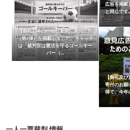
広告を掲載
ました。厚く御礼申し上げます。引き続きご支
と同じです
May
2025-02-12
１人１票裁判（2024年衆院）裁判情報を追
2026
2025-01-01
2025年一人一票元年を期して、トップペー
【御礼】本日、朝日新聞に意見広告
2024-10-24
【10/27衆院選＆最高裁裁判官国民審査用
（第2弾）を掲載しました。キャッチ
2024-10-24
【2024/10/20付東京新聞に最高裁裁判
は「裁判官は憲法を守るゴールキー
2024-10-24
【10/27衆院選＆最高裁裁判官国民審査用
パー（...
2024-08-28
【2024/08/28付東京新聞にサポーター
2024-08-25
【2024/08/04付東京新聞に升永英俊弁
2024-08-10
【サポーター有志による新聞 「One for One 
【御礼及び
寄付のお願
2024-07-02
6/29「選挙権・選挙制度および国民の政
得て、今年
2024-05-03
【御礼及び意見広告掲載のためのご寄付の
ました。厚く御礼申し上げます。引き続きご支
2024-05-03
【2024/05/03 東京新聞で意見広告（教え
2024-04-03
【サポーター有志による新聞 「One for One
2023-10-11
１人１票裁判（2022参）大法廷判決期日情
一人一票裁判 情報