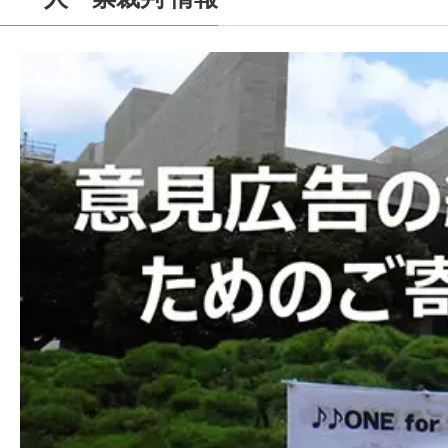
2023-09-16
１人１票裁判（2022参）大法廷弁論期日情
2023-06-27
【１人１票実現CM（第15弾）「シカ物語
なって感想をSNSに投稿して下さい！（１動画：各
2023-06-27
【一人一票実現CMアーカイブに動画を追加
て下さい！】>>> こちらをクリック。】
１人１票
2023-05-03
【御礼及び意見広告掲載のためのご寄付の
ました。厚く御礼申し上げます。引き続きご支
2023-05-03
【2023/05/03 東京新聞で意見広告（教え
2023-01-24
番組出演情報（ジャーナリスト青木理 ｘ 弁
た衆議院選挙で、いわゆる1票の格差が最大で2
大法廷を明日に控え、この「一票の格差」の問
2023-01-23
１人１票裁判（2021衆）大法廷判決情報を
2023-01-01
2023-01-01 年始のご挨拶を申し上げます
2022-12-12
１人１票裁判（2022参）高裁判決を追加し
2022-12-12
１人１票裁判（2021衆）大法廷弁論期日情
2022-11-02
判決情報を更新しています。